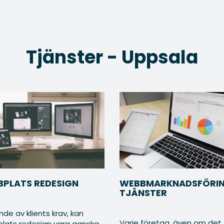
Tjänster - Uppsala
PLATS REDESIGN
WEBBMARKNADSFÖRI
TJÄNSTER
de av klients krav, kan
Varje företag, även om det
lats redesign vara ganska