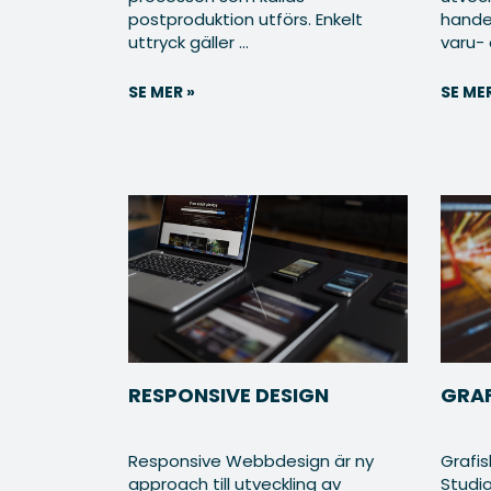
postproduktion utförs. Enkelt
handel
uttryck gäller ...
varu- o
SE MER »
SE MER
RESPONSIVE DESIGN
GRAF
Responsive Webbdesign är ny
Grafis
approach till utveckling av
Studio