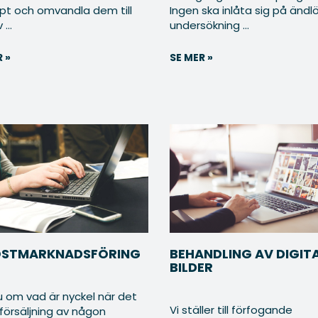
pt och omvandla dem till
Ingen ska inlåta sig på ändl
...
undersökning ...
 »
SE MER »
OSTMARKNADSFÖRING
BEHANDLING AV DIGIT
BILDER
u om vad är nyckel när det
Vi ställer till förfogande
 försäljning av någon