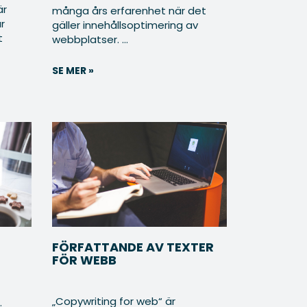
är
många års erfarenhet när det
r
gäller innehållsoptimering av
t
webbplatser. ...
SE MER »
FÖRFATTANDE AV TEXTER
FÖR WEBB
„Copywriting for web“ är
.