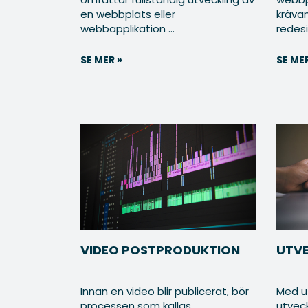
en webbplats eller
kräva
webbapplikation ...
redesig
SE MER »
SE MER
VIDEO POSTPRODUKTION
UTVE
Innan en video blir publicerat, bör
Med ut
processen som kallas
utvec