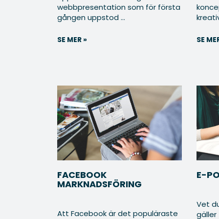
webbpresentation som för första
konce
gången uppstod ...
kreativ 
SE MER »
SE MER
FACEBOOK
E-P
MARKNADSFÖRING
Vet d
Att Facebook är det populäraste
gäller