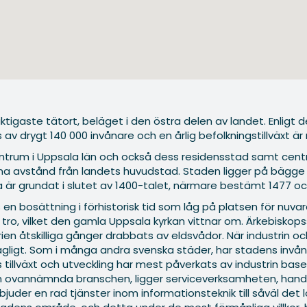
viktigaste tätort, beläget i den östra delen av landet. Enligt
 drygt 140 000 invånare och en årlig befolkningstillväxt är
entrum i Uppsala län och också dess residensstad samt centr
a avstånd från landets huvudstad. Staden ligger på bägge 
la är grundat i slutet av 1400-talet, närmare bestämt 1477 oc
ts en bosättning i förhistorisk tid som låg på platsen för nu
tro, vilket den gamla Uppsala kyrkan vittnar om. Ärkebiskop
en åtskilliga gånger drabbats av eldsvådor. När industrin oc
agligt. Som i många andra svenska städer, har stadens invån
 tillväxt och utveckling har mest påverkats av industrin base
utom ovannämnda branschen, ligger serviceverksamheten, han
uder en rad tjänster inom informationsteknik till såväl det l