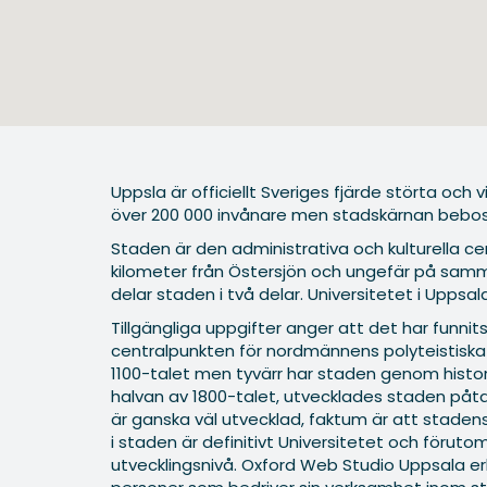
Uppsla är officiellt Sveriges fjärde störta och 
över 200 000 invånare men stadskärnan bebos av
Staden är den administrativa och kulturella c
kilometer från Östersjön och ungefär på samm
delar staden i två delar. Universitetet i Uppsa
Tillgängliga uppgifter anger att det har funni
centralpunkten för nordmännens polyteistiska 
1100-talet men tyvärr har staden genom histori
halvan av 1800-talet, utvecklades staden påt
är ganska väl utvecklad, faktum är att stadens
i staden är definitivt Universitetet och för
utvecklingsnivå. Oxford Web Studio Uppsala erbj