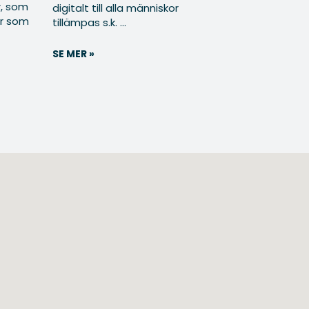
r, som
digitalt till alla människor
er som
tillämpas s.k. ...
SE MER »