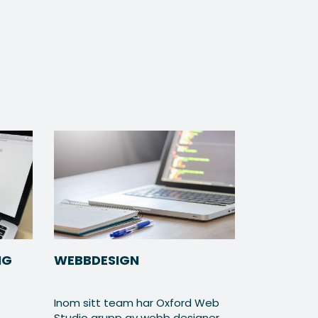
NG
WEBBDESIGN
Inom sitt team har Oxford Web
Studio grupp av webb designer