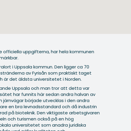
 de officiella uppgifterna, har hela kommunen
 märkbar.
alort i Uppsala kommun. Den ligger ca 70
stränderna av Fyrisån som praktiskt taget
h är det äldsta universitetet i Norden.
varande Uppsala och man tror att detta var
ssätet har funnits här sedan andra halvan av
h järnvägar började utvecklas i den andra
are en bra levnadsstandard och då industrin
rad på bioteknik. Den viktigaste arbetsgivaren
deln och turismen också på en hög
okala universitetet som anadra juridiska