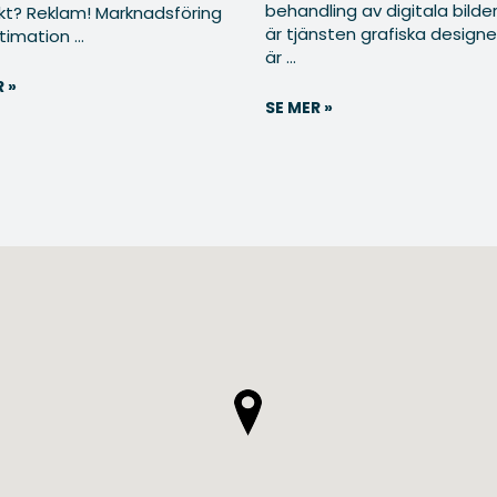
behandling av digitala bilde
kt? Reklam! Marknadsföring
är tjänsten grafiska design
timation ...
är ...
 »
SE MER »