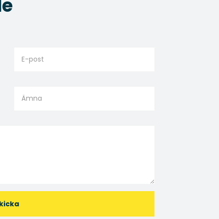
de
kicka