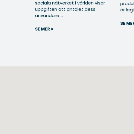
sociala nätverket i världen visar
produ
uppgiften att antalet dess
är legi
användare ...
SE MER
SE MER »