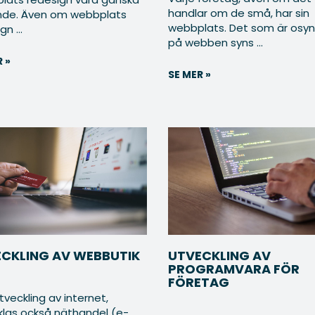
handlar om de små, har sin
nde. Även om webbplats
webbplats. Det som är osynl
n ...
på webben syns ...
 »
SE MER »
CKLING AV WEBBUTIK
UTVECKLING AV
PROGRAMVARA FÖR
FÖRETAG
veckling av internet,
klas också näthandel (e-