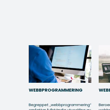
WEBBPROGRAMMERING
WEBB
Begreppet „webbprogrammering“
Beroen
omfattar fullständig utveckling av
webbp