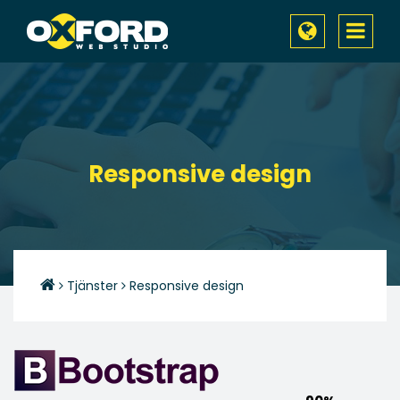
Toggle
navigati
Responsive design
Tjänster
Responsive design