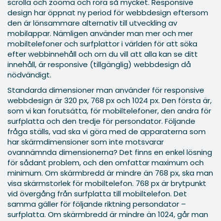
scrolla och zooma och röra så mycket. Responsive
design har öppnat ny period för webbdesign eftersom
den är lönsammare alternativ till utveckling av
mobilappar. Nämligen använder man mer och mer
mobiltelefoner och surfplattor i världen för att söka
efter webbinnehåll och om du vill att alla kan se ditt
innehåll, är responsive (tillgänglig) webbdesign då
nödvändigt.
Standarda dimensioner man använder för responsive
webbdesign är 320 px, 768 px och 1024 px. Den första är,
som vi kan forutsätta, för mobiltelefoner, den andra för
surfplatta och den tredje för persondator. Följande
fråga ställs, vad ska vi göra med de apparaterna som
har skärmdimensioner som inte motsvarar
ovannämnda dimensionerna? Det finns en enkel lösning
för sådant problem, och den omfattar maximum och
minimum. Om skärmbredd är mindre än 768 px, ska man
visa skärmstorlek för mobiltelefon. 768 px är brytpunkt
vid övergång från surfplatta till mobiltelefon. Det
samma gäller för följande riktning persondator –
surfplatta. Om skärmbredd är mindre än 1024, går man