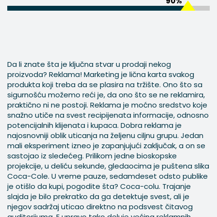
90%
Da li znate šta je ključna stvar u prodaji nekog
proizvoda? Reklama! Marketing je lična karta svakog
produkta koji treba da se plasira na tržište. Ono što sa
sigurnošću možemo reći je, da ono što se ne reklamira,
praktično ni ne postoji. Reklama je moćno sredstvo koje
snažno utiče na svest recipijenata informacije, odnosno
potencijalnih klijenata i kupaca. Dobra reklama je
najosnovniji oblik uticanja na željenu ciljnu grupu. Jedan
mali eksperiment izneo je zapanjujući zaključak, a on se
sastojao iz sledećeg. Prilikom jedne bioskopske
projekcije, u deliću sekunde, gledaocima je puštena slika
Coca-Cole. U vreme pauze, sedamdeset odsto publike
je otišlo da kupi, pogodite šta? Coca-colu. Trajanje
slajda je bilo prekratko da ga detektuje svest, ali je
njegov sadržaj uticao direktno na podsvest čitavog
auditorijuma. E upravo tako deluje većina reklamnih