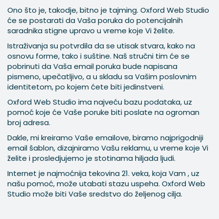
Ono što je, takodje, bitno je tajming. Oxford Web Studio
će se postarati da Vaša poruka do potencijalnih
saradnika stigne upravo u vreme koje Vi želite.
Istraživanja su potvrdila da se utisak stvara, kako na
osnovu forme, tako i suštine. Naš stručni tim će se
pobrinuti da Vaša email poruka bude napisana
pismeno, upečatljivo, a u skladu sa Vašim poslovnim
identitetom, po kojem ćete biti jedinstveni.
Oxford Web Studio ima najveću bazu podataka, uz
pomoć koje će Vaše poruke biti poslate na ogroman
broj adresa.
Dakle, mi kreiramo Vaše emailove, biramo najprigodniji
email šablon, dizajniramo Vašu reklamu, u vreme koje Vi
želite i prosledjujemo je stotinama hiljada ljudi.
Internet je najmoćnija tekovina 21. veka, koja Vam , uz
našu pomoć, može utabati stazu uspeha. Oxford Web
Studio može biti Vaše sredstvo do željenog cilja.