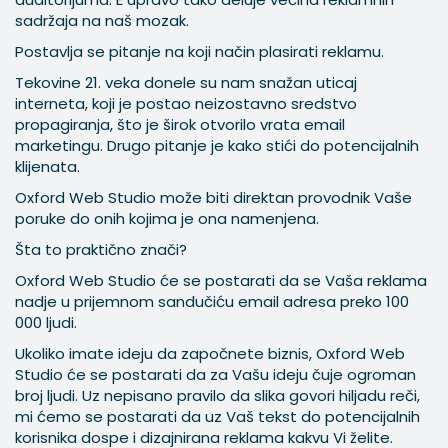
sadržaja na naš mozak.
Postavlja se pitanje na koji način plasirati reklamu.
Tekovine 21. veka donele su nam snažan uticaj
interneta, koji je postao neizostavno sredstvo
propagiranja, što je širok otvorilo vrata email
marketingu. Drugo pitanje je kako stići do potencijalnih
klijenata.
Oxford Web Studio može biti direktan provodnik Vaše
poruke do onih kojima je ona namenjena.
Šta to praktično znači?
Oxford Web Studio će se postarati da se Vaša reklama
nadje u prijemnom sandučiću email adresa preko 100
000 ljudi.
Ukoliko imate ideju da započnete biznis, Oxford Web
Studio će se postarati da za Vašu ideju čuje ogroman
broj ljudi. Uz nepisano pravilo da slika govori hiljadu reči,
mi ćemo se postarati da uz Vaš tekst do potencijalnih
korisnika dospe i dizajnirana reklama kakvu Vi želite.