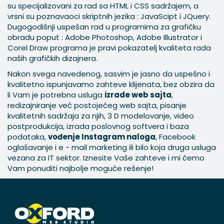
su specijalizovani za rad sa HTML i CSS sadržajem, a
vrsni su poznavaoci skriptnih jezika : JavaScipt i JQuery.
Dugogodišnji uspešan rad u programima za grafičku
obradu poput : Adobe Photoshop, Adobe Illustrator i
Corel Draw programa je pravi pokazatelj kvaliteta rada
naših grafičkih dizajnera.
Nakon svega navedenog, sasvim je jasno da uspešno i
kvalitetno ispunjavamo zahteve klijenata, bez obzira da
li Vam je potrebna usluga
izrade web sajta
,
redizajniranje već postojećeg web sajta, pisanje
kvalitetnih sadržaja za njih, 3 D modelovanje, video
postprodukcija, izrada poslovnog softvera i baza
podataka,
vođenje Instagram naloga
, Facebook
oglašavanje i e - mail marketing ili bilo koja druga usluga
vezana za IT sektor. Iznesite Vaše zahteve i mi ćemo
Vam ponuditi najbolje moguće rešenje!