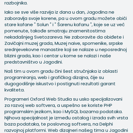
razbojnika.
Iako se sve više razvija iz dana u dan, Jagodina ne
zaboravlja svoje korene, pa u ovom gradu možete obići
stare kafane " Solun " i " Šarenu kafanu ", koje se uz već
pomenute, takođe smatraju znamenitostima
nekadašnjeg Svetozareva. Ne zaboravite da obiđete i
Zavičajni muzej grada, Muzej naive, spomenike, srpske
srednjevekovne manastire koji se nalaze u neposrednoj
blizini grada, kao i centar u kome se nalazi i naše
predstavništvo u Jagodini.
Naš tim u ovom gradu čini šest stručnjaka iz oblasti
programiranja, web i grafičkog dizajna, čije su
dugogodišnje iskustvo i postignuti rezultati garant
kvaliteta.
Programeri Oxford Web Studia su usko specijalizovani
za razvoj web softvera, a uspešno se koriste PHP
programskim jezikom, kao i MySQL bazama podataka.
Njihova specijalnost je između ostalog i izrada svih vrsta
baza podataka, te poslovnog softvera, na Delphi
razvojnoj platformi. Web dizajneri našeg tima u Jagodini