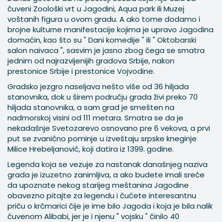
čuveni Zoološki vrt u Jagodini, Aqua park ili Muzej
voštanih figura u ovom gradu. A ako tome dodamo i
brojne kulturne manifestacije kojima je upravo Jagodina
domaćin, kao što su " Dani komedije " ili " Oktobarski
salon naivaca ", sasvim je jasno zbog čega se smatra
jednim od najrazvijenijih gradova Srbije, nakon
prestonice Srbije i prestonice Vojvodine.
Gradsko jezgro naseljava nešto više od 36 hiljada
stanovnika, dok u širem području grada živi preko 70
hiljada stanovnika, a sam grad je smešten na
nadmorskoj visini od 111 metara. Smatra se da je
nekadašnje Svetozarevo osnovano pre 6 vekova, a prvi
put se zvanično pominje u izveštaju srpske kneginje
Milice Hrebeljanović, koji datira iz 1399. godine.
Legenda koja se vezuje za nastanak današnjeg naziva
grada je izuzetno zanimljiva, a ako budete imali sreće
da upoznate nekog starijeg meštanina Jagodine
obavezno pitajte za legendu i čućete interesantnu
priču o krčmarici čije je ime bilo Jagoda i koja je bila nalik
čuvenom Alibabi, jer je i njenu " vojsku " činilo 40