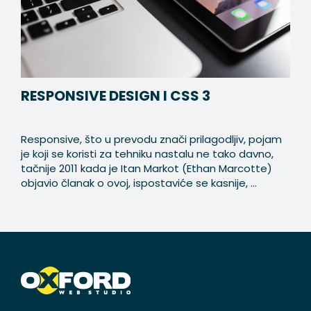
RESPONSIVE DESIGN I CSS 3
Responsive, što u prevodu znači prilagodljiv, pojam
je koji se koristi za tehniku nastalu ne tako davno,
tačnije 2011 kada je Itan Markot (Ethan Marcotte)
objavio članak o ovoj, ispostaviće se kasnije, ...