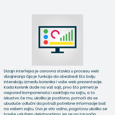
Dizajn interfejsa je osnovna stavka u procesu web
dizajniranja čija je funkcija da obezbedi što bolju
interakciju između korisnika i vaše web prezentacije.
Kada korisnik dođe na vaš sajt, prvo što primeti je
raspored komponenata i sadržaja na sajtu, a to
iskustvo će mu, ukoliko je pozitivno, pomoći da se
ubuduće odlučni da potraži potrebne informacije baš
na vašem sajtu. Ovo je vrlo važno, pogotovu ukoliko se
bavite uslužnim delatnostima, jer se na taj način