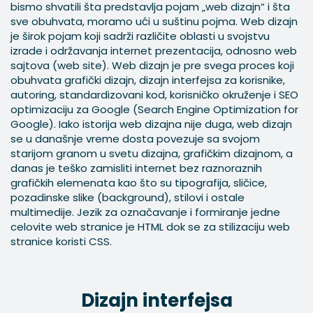
bismo shvatili šta predstavlja pojam „web dizajn“ i šta
sve obuhvata, moramo ući u suštinu pojma. Web dizajn
je širok pojam koji sadrži različite oblasti u svojstvu
izrade i održavanja internet prezentacija, odnosno web
sajtova (web site). Web dizajn je pre svega proces koji
obuhvata grafički dizajn, dizajn interfejsa za korisnike,
autoring, standardizovani kod, korisničko okruženje i SEO
optimizaciju za Google (Search Engine Optimization for
Google). Iako istorija web dizajna nije duga, web dizajn
se u današnje vreme dosta povezuje sa svojom
starijom granom u svetu dizajna, grafičkim dizajnom, a
danas je teško zamisliti internet bez raznoraznih
grafičkih elemenata kao što su tipografija, sličice,
pozadinske slike (background), stilovi i ostale
multimedije. Jezik za označavanje i formiranje jedne
celovite web stranice je HTML dok se za stilizaciju web
stranice koristi CSS.
Dizajn interfejsa