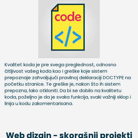
Kvalitet koda je pre svega preglednost, odnosno
čitljivost vašeg koda kao i greške koje sistem
prepoznaje zahvaljujući pravilnoj deklaraciji DOCTYPE na
početku stranice. Te greške je, nakon što ih sistem
prepozna, lako otkloniti. Da bi se dobilo na kvalitetu
koda, poželjno je da je svaka funkcija, svaki važniji sklop i
linija u kodu zakomentarisana.
Web dizajn - skorašnji projekti