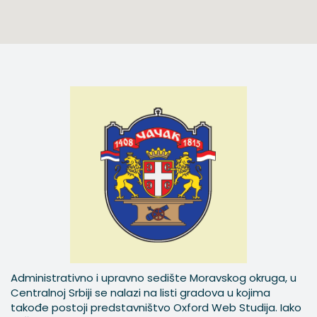
Administrativno i upravno sedište Moravskog okruga, u
Centralnoj Srbiji se nalazi na listi gradova u kojima
takođe postoji predstavništvo Oxford Web Studija. Iako