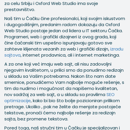
za celu Srbiju i Oxford Web Studio ima svoje
prestavništvo.
Naš tim u Čačku čine profesionalci, koji svojim iskustvom
i dugogodišnjim, predanim radom dokazuju da Oxford
Web Studio postaje jedan od lidera u IT sektoru Čačka.
Programeri, web i grafički dizajneri iz ovog grada, koji
čine čačanski tim uspešno ispunjavaju gotovo sve
zahteve klijenata vezanih za web i grafički dizajn,
izradu
sajtova
, internet prodavnica, ali i internet marketinga.
A za one koji već imaju web sajt, ali nisu zadovoljni
njegovim kvalitetom, u prilici smo da ponudimo redizajn
u skladu sa Vašim potrebama. Nakon što nam date
smernice, ponudićemo Vam najbolje moguće rešenje, s
tim da nudimo i mogućnost da napišemo kvalitetan,
nov sadržaj za web sajt, a u skladu sa pravilima
SEO
optimizacije
, kako bi bio što bolje pozicioniran prilikom
pretrage. Ukoliko , pak ne želite da menjate postojeće
tekstove, pronaći ćemo najbolje rešenje za redizajn
sajta, bez promene tekstova.
Pored toga, naš stručni tim u Čačku je specijalizovan i