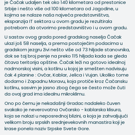
je Čačak udaljen tek oko 140 kilometara od prestonice
Srbije i nešto više od 100 kilometara od Jagodine, u
kojima se nalaze naša najveća predstavništva,
ekspanzija IT sektora u ovom gradu je rezultirala
potrebom da otvorimo predstavništvo i u ovom gradu.
U sastav ovog grada pored gradskog naselja Čačak
ulazi još 58 naselja, a prema postojećim podacima u
gradskom jezgru živi nešto više od 73 hiljade stanovnika,
dok se taj broj penje na preko 115 hiljada kada se gleda
čitava teritorija opštine. Čačak leži na gotovo idealnoj
nadmorskoj visini, a kotlinu u kojoj je smešten nadvisuju
čak 4 planine : Ovčar, Kablar, Jelica i Vujan. Ukoliko tome
dodamo i Zapadnu Moravu, koja protiče kroz Čačansku
kotlinu, sasvim je jasno zbog čega se često može čuti
da ovaj grad ima idealnu mikroklimu.
Ono po čemu je nekadašnji Gradac nadaleko čuven
svakako je neverovatna Ovčarsko - kablarska klisura,
koja se nalazi u neposrednoj blizini, a koja je zahvaljujući
velikom broju srpskih srednjevekovnih manastira koji je
krase ponela naziv Srpske Svete Gore.