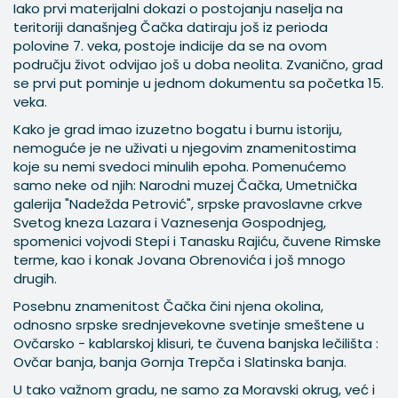
Iako prvi materijalni dokazi o postojanju naselja na
teritoriji današnjeg Čačka datiraju još iz perioda
polovine 7. veka, postoje indicije da se na ovom
području život odvijao još u doba neolita. Zvanično, grad
se prvi put pominje u jednom dokumentu sa početka 15.
veka.
Kako je grad imao izuzetno bogatu i burnu istoriju,
nemoguće je ne uživati u njegovim znamenitostima
koje su nemi svedoci minulih epoha. Pomenućemo
samo neke od njih: Narodni muzej Čačka, Umetnička
galerija "Nadežda Petrović", srpske pravoslavne crkve
Svetog kneza Lazara i Vaznesenja Gospodnjeg,
spomenici vojvodi Stepi i Tanasku Rajiću, čuvene Rimske
terme, kao i konak Jovana Obrenovića i još mnogo
drugih.
Posebnu znamenitost Čačka čini njena okolina,
odnosno srpske srednjevekovne svetinje smeštene u
Ovčarsko - kablarskoj klisuri, te čuvena banjska lečilišta :
Ovčar banja, banja Gornja Trepča i Slatinska banja.
U tako važnom gradu, ne samo za Moravski okrug, već i