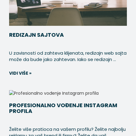
REDIZAJN SAJTOVA
U zavisnosti od zahteva klijenata, redizajn web sajta
može da bude jako zahtevan. Iako se redizajn ...
VIDI VIŠE »
PROFESIONALNO VOĐENJE INSTAGRAM
PROFILA
Želite više pratioca na vašem profilu? Želite najbolju
reklamu za vaš brend ili firmu? Želite da vaš ...