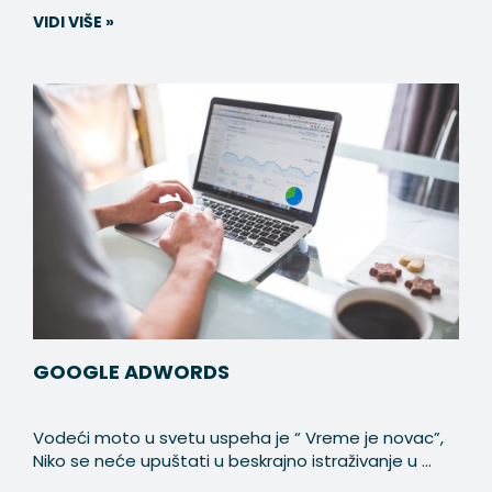
VIDI VIŠE »
GOOGLE ADWORDS
Vodeći moto u svetu uspeha je “ Vreme je novac”,
Niko se neće upuštati u beskrajno istraživanje u ...