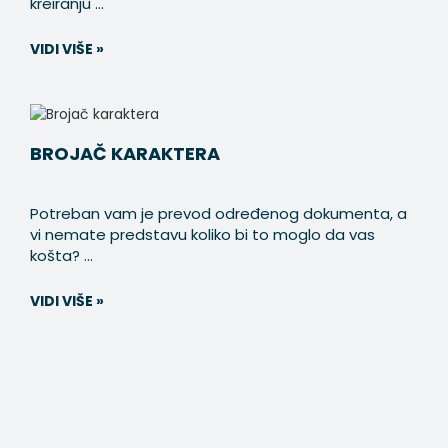
kreiranju ...
VIDI VIŠE »
BROJAČ KARAKTERA
Potreban vam je prevod određenog dokumenta, a
vi nemate predstavu koliko bi to moglo da vas
košta? ...
VIDI VIŠE »