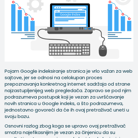
Pojam Google indeksiranje stranica je vrlo važan za web
sajtove, jer se odnosi na celokupan proces
prepoznavanja konkretnog internet sadržaja od strane
najzastupljenijeg web pregledača. Zapravo se pod njim
podrazumeva postupak koji je vezan za uvršćavanje
novih stranica u Google indeks, a što podrazumeva,
jednostavno govoreći da će ih ovaj pretraživač uneti u
svoju bazu.
Osnovni razlog zbog koga se upravo ovaj pretraživač
smatra najefikasnijim je vezan za činjenicu da su