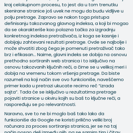
kraj celokupnom procesu, to jest da u tom trenutku
skenirane stranice još uvek ne mogu da budu vidljive u
polju pretrage. Zapravo se nakon toga pristupa
definisanju takozvanog glavnog indeksa, a koji bi mogao
da se okarakteriše kao polazna tačka za izgradnju
konkretnog indeksa pretraživača, iz koga se kasnije i
dobijaju zahtevani rezultati pretrage. Ovde se najbolje i
može shvatiti zbog čega je pomenuti pretraživač tako
brz i efikasan... Naime, glavni indeks se dobija na osnovu
prethodno sortiranih web stranica i to isključivo na
osnovu takozvanih ključnih reči, a čime se u velikoj meri i
dobija na vremenu tokom vršenja pretrage. Da biste
razumeli na koji način sve ovo funkcioniše, navešćemo
primer kada u pretrazi ukucate recimo reč “izrada
sajta”. Tada će se isključivo u rezultatima pretrage
pojaviti stranice u okviru kojih su baš to ključne reči, a
raspoređuju se po relevantnosti.
Naravno, sve to ne bi moglo baš tako lako da
funkcioniše da Google ne koristi prilično veliki broj
računara za proces sortiranja stranica, jer se na taj
način posao deli između njih, pa se samim tim i čitav