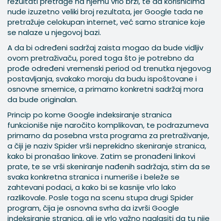
rezultati pretrage na njemu vrlo brzi, te da korisnicima
nude izuzetno veliki broj rezultata, jer Google tada ne
pretražuje celokupan internet, već samo stranice koje
se nalaze u njegovoj bazi.
A da bi određeni sadržaj zaista mogao da bude vidljiv
ovom pretraživaču, pored toga što je potrebno da
prođe određeni vremenski period od trenutka njegovog
postavljanja, svakako moraju da budu ispoštovane i
osnovne smernice, a primarno konkretni sadržaj mora
da bude originalan.
Princip po kome Google indeksiranje stranica
funkcioniše nije naročito komplikovan, te podrazumeva
primarno da posebna vrsta programa za pretraživanje,
a čiji je naziv Spider vrši neprekidno skeniranje stranica,
kako bi pronašao linkove. Zatim se pronađeni linkovi
prate, te se vrši skeniranje nađenih sadržaja, stim da se
svaka konkretna stranica i numeriše i beleže se
zahtevani podaci, a kako bi se kasnije vrlo lako
razlikovale. Posle toga na scenu stupa drugi Spider
program, čija je osnovna svrha da izvrši Google
indeksiranje stranica, ali je vrlo važno naglasiti da tu nije