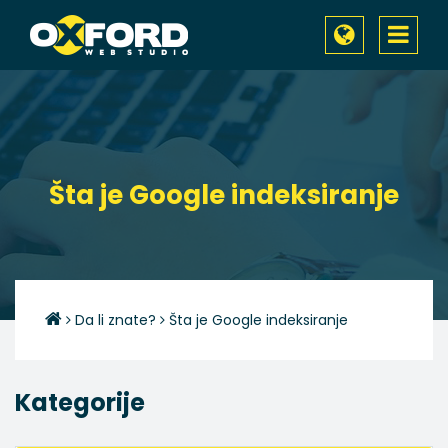
Toggle
navigati
Šta je Google indeksiranje
Da li znate?
Šta je Google indeksiranje
Kategorije