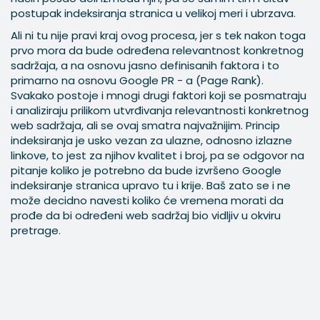
postupak indeksiranja stranica u velikoj meri i ubrzava.
Ali ni tu nije pravi kraj ovog procesa, jer s tek nakon toga
prvo mora da bude određena relevantnost konkretnog
sadržaja, a na osnovu jasno definisanih faktora i to
primarno na osnovu Google PR - a (Page Rank).
Svakako postoje i mnogi drugi faktori koji se posmatraju
i analiziraju prilikom utvrđivanja relevantnosti konkretnog
web sadržaja, ali se ovaj smatra najvažnijim. Princip
indeksiranja je usko vezan za ulazne, odnosno izlazne
linkove, to jest za njihov kvalitet i broj, pa se odgovor na
pitanje koliko je potrebno da bude izvršeno Google
indeksiranje stranica upravo tu i krije. Baš zato se i ne
može decidno navesti koliko će vremena morati da
prođe da bi određeni web sadržaj bio vidljiv u okviru
pretrage.